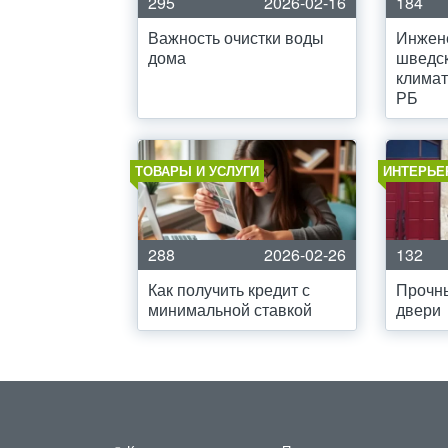
295
2026-02-16
184
Важность очистки воды
Инжен
дома
шведск
климат
РБ
ТОВАРЫ И УСЛУГИ
ИНТЕРЬЕ
288
2026-02-26
132
Как получить кредит с
Прочн
минимальной ставкой
двери