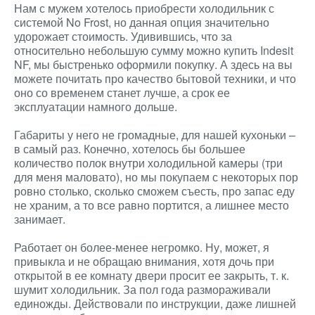
Нам с мужем хотелось приобрести холодильник с
системой No Frost, но данная опция значительно
удорожает стоимость. Удивившись, что за
относительно небольшую сумму можно купить Indesit
NF, мы быстренько оформили покупку. А здесь на
вы
можете почитать про качество бытовой техники, и что
оно со временем станет лучше, а срок ее
эксплуатации намного дольше.
Габариты у него не громадные, для нашей кухоньки –
в самый раз. Конечно, хотелось бы большее
количество полок внутри холодильной камеры (три
для меня маловато), но мы покупаем с некоторых пор
ровно столько, сколько сможем съесть, про запас еду
не храним, а то все равно портится, а лишнее место
занимает.
Работает он более-менее негромко. Ну, может, я
привыкла и не обращаю внимания, хотя дочь при
открытой в ее комнату двери просит ее закрыть, т. к.
шумит холодильник. За пол года размораживали
единожды. Действовали по инструкции, даже лишней