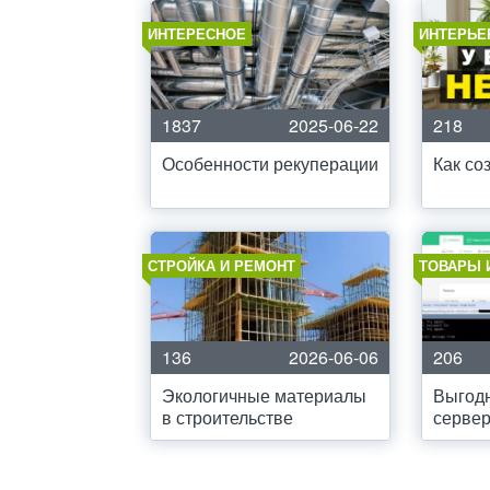
ИНТЕРЕСНОЕ
ИНТЕРЬЕ
1837
2025-06-22
218
Особенности рекуперации
Как со
СТРОЙКА И РЕМОНТ
ТОВАРЫ 
136
2026-06-06
206
Экологичные материалы
Выгод
в строительстве
серве