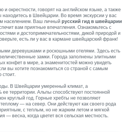
и окрестности, говорят на английском языке, а также
ы находитесь в Швейцарии. Во время экскурсии у вас
ым населением. Ваш личный
русский гид в швейцарии
еспечит вам приятные впечатления. Ознакомьтесь с
стями и достопримечательностями, дикой природой и
верьте, есть ли у вас в кармане швейцарский франк!
ными деревушками и роскошными отелями. Здесь есть
величественные замки. Города заполнены элитными
х конфет в мире, а знаменитостей можно увидеть
сли вы хотите познакомиться со страной с самым
 стоит.
огоды. В Швейцарии умеренный климат, а
 ее территории. Альпы способствуют постоянной
зон круглый год. Горные хребты не позволяют
 теплому — на север. Они действуют как своего рода
 приятным, с теплым, но не жарким летом и мягкой
 — весна, когда цветет вся сельская местность.