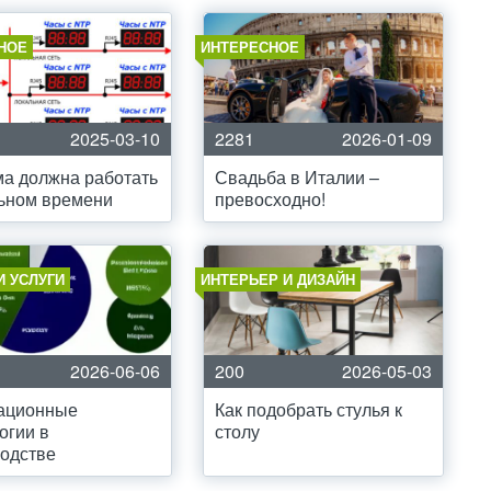
НОЕ
ИНТЕРЕСНОЕ
2025-03-10
2281
2026-01-09
а должна работать
Свадьба в Италии –
ьном времени
превосходно!
И УСЛУГИ
ИНТЕРЬЕР И ДИЗАЙН
2026-06-06
200
2026-05-03
ационные
Как подобрать стулья к
огии в
столу
одстве