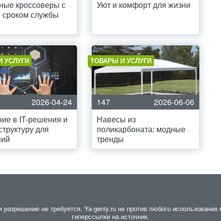
ные кроссоверы с
Уют и комфорт для жизни
 сроком службы
И УСЛУГИ
ТОВАРЫ И УСЛУГИ
2026-04-24
147
2026-06-06
ие в IT-решения и
Навесы из
труктуру для
поликарбоната: модные
ний
тренды
разрешение не требуется. Ya-geniy.ru не против любого использования м
гиперссылки на источник.