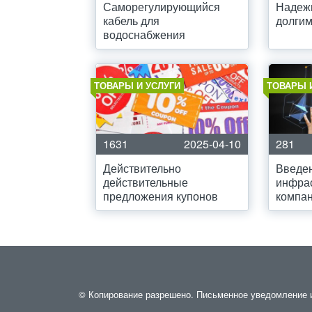
Саморегулирующийся
Надеж
кабель для
долгим
водоснабжения
ТОВАРЫ И УСЛУГИ
ТОВАРЫ 
1631
2025-04-10
281
Действительно
Введен
действительные
инфрас
предложения купонов
компа
© Копирование разрешено. Письменное уведомление и 