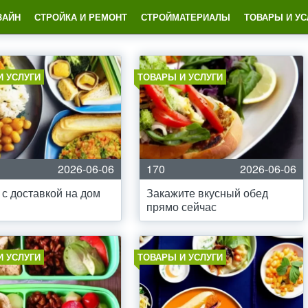
ЗАЙН
СТРОЙКА И РЕМОНТ
СТРОЙМАТЕРИАЛЫ
ТОВАРЫ И УС
И УСЛУГИ
ТОВАРЫ И УСЛУГИ
2026-06-06
170
2026-06-06
с доставкой на дом
Закажите вкусный обед
прямо сейчас
И УСЛУГИ
ТОВАРЫ И УСЛУГИ