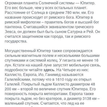
Огромная планета Солнечной системы — Юпитер.
Его вес больше, чем у всех остальных планет.
Расстояние от Солнца в среднем 780 млн. км. Его
название происходит от римского бога. Юпитер в
римской мифологии – правитель богов и высший бог
пантеона. Считавшийся эквивалентом греческого
Зевса, он должен был быть сыном Сатурна и Рей. Он
считался защитником как города, так и римского
государства.
Могущественный Юпитер также сопровождается
сильным магнитным полем и несколькими большими
спутниками и системой колец. У гиганта не менее 16
лун. Кстати на нашей луне запустят мобильную связь,
подробности читайте
здесь
. На Четыре из них:
Каллисто, Европа, Ио, Ганимед называются
Галилейскими, потому что в 1610 году их открыл
Галилей. Покрытый льдом Каллисто диаметром 48
200 км – второй по величине спутник Юпитера. Его
поверхность покрыта метеоритами. Европа также
покрыта льдом, но без кратеров, а диаметр 3138 км –
маленький спутник. Считается, что лед на ее