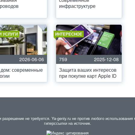
проводов
инфраструктуре
И УСЛУГИ
ИНТЕРЕСНОЕ
2026-06-06
759
2025-12-08
 дом: современные
Защита ваших интересов
огии
при покупке карт Apple ID
разрешение не требуется. Ya-geniy.ru не против любого использования м
гиперссылки на источник.