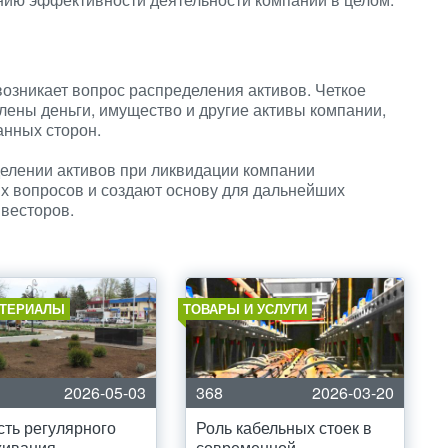
озникает вопрос распределения активов. Четкое
лены деньги, имущество и другие активы компании,
анных сторон.
делении активов при ликвидации компании
 вопросов и создают основу для дальнейших
нвесторов.
ТЕРИАЛЫ
ТОВАРЫ И УСЛУГИ
2026-05-03
368
2026-03-20
ть регулярного
Роль кабельных стоек в
живания
современной