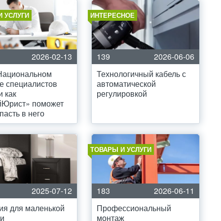
И УСЛУГИ
ИНТЕРЕСНОЕ
2026-02-13
139
2026-06-06
 Национальном
Технологичный кабель с
е специалистов
автоматической
и как
регулировкой
йЮрист» поможет
пасть в него
ТОВАРЫ И УСЛУГИ
2025-07-12
183
2026-06-11
ия для маленькой
Профессиональный
ни
монтаж