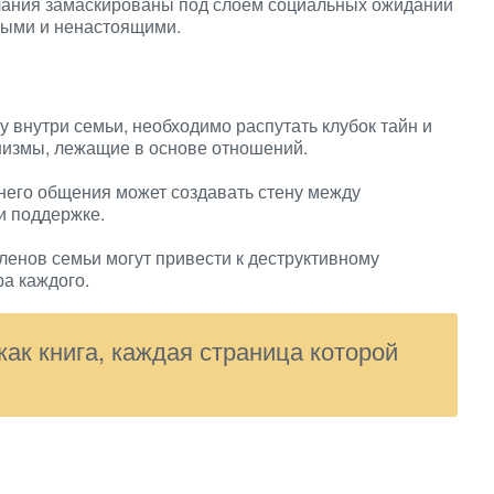
лания замаскированы под слоем социальных ожиданий
ными и ненастоящими.
у внутри семьи, необходимо распутать клубок тайн и
низмы, лежащие в основе отношений.
него общения может создавать стену между
и поддержке.
енов семьи могут привести к деструктивному
а каждого.
ак книга, каждая страница которой
.