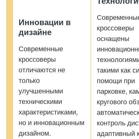
Технологи
Современны
Инновации в
кроссоверы
дизайне
оснащены
Современные
инновацион
кроссоверы
технологиями
отличаются не
такими как с
только
помощи при
улучшенными
парковке, ка
техническими
кругового об
характеристиками,
автоматичес
но и инновационным
контроль дис
дизайном.
адаптивный к