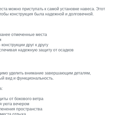
ста можно приступать к самой установке навеса. Этот
чтобы конструкция была надежной и долговечной.
аранее отмеченные места
м
конструкции друг к другу
спечивая надежную защиту от осадков
димо уделить внимание завершающим деталям,
ый вид и функциональность.
а:
иты от бокового ветра
я уюта вечером
еленения пространства
 места отдыха