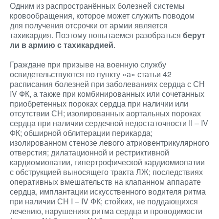
Одним из распространённых болезней системы
кровообращения, которое может служить поводом
для получения отсрочки от армии является
тахикардия. Поэтому попытаемся разобраться
берут
ли в армию с тахикардией
.
Граждане при призыве на военную службу
освидетельствуются по пункту «а» статьи 42
расписания болезней при заболеваниях сердца с СН
IV ФК, а также при комбинированных или сочетанных
приобретенных пороках сердца при наличии или
отсутствии СН; изолированных аортальных пороках
сердца при наличии сердечной недостаточности II – IV
ФК; обширной облитерации перикарда;
изолированном стенозе левого атриовентрикулярного
отверстия; дилатационной и рестриктивной
кардиомиопатии, гипертрофической кардиомиопатии
с обструкцией выносящего тракта ЛЖ; последствиях
оперативных вмешательств на клапанном аппарате
сердца, имплантации искусственного водителя ритма
при наличии СН I – IV ФК; стойких, не поддающихся
лечению, нарушениях ритма сердца и проводимости