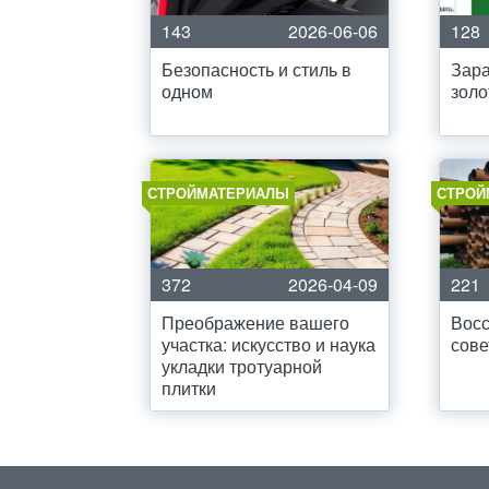
143
2026-06-06
128
Безопасность и стиль в
Зара
одном
золо
СТРОЙМАТЕРИАЛЫ
СТРОЙ
372
2026-04-09
221
Преображение вашего
Восс
участка: искусство и наука
сове
укладки тротуарной
плитки