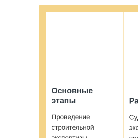
Основные
этапы
Р
Проведение
Су
строительной
эк
экспертизы —
пр