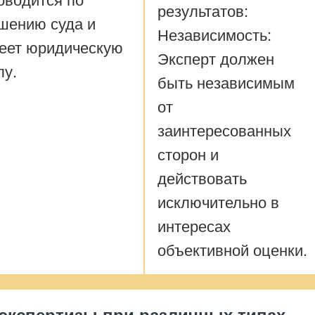
результатов:
шению суда и
Независимость:
еет юридическую
Эксперт должен
лу.
быть независимым
от
заинтересованных
сторон и
действовать
исключительно в
интересах
объективной оценки.
экспертизы при различных типах