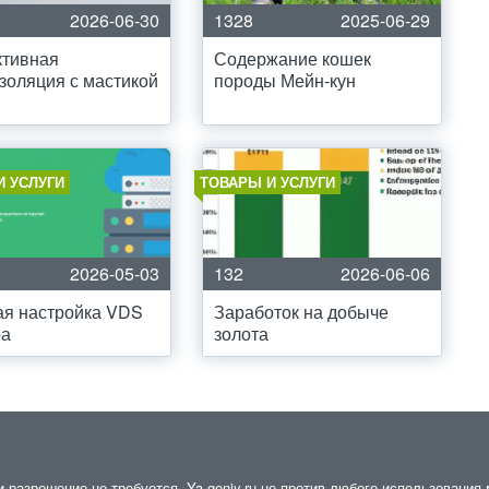
2026-06-30
1328
2025-06-29
тивная
Содержание кошек
золяция с мастикой
породы Мейн-кун
И УСЛУГИ
ТОВАРЫ И УСЛУГИ
2026-05-03
132
2026-06-06
ая настройка VDS
Заработок на добыче
ра
золота
разрешение не требуется. Ya-geniy.ru не против любого использования м