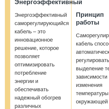
Энергоэффективный
Принцип
Энергоэффективный
работы
саморегулирующийся
кабель – это
Саморегули
инновационное
кабель спос
решение, которое
автоматичес
позволяет
регулироват
оптимизировать
выделение т
потребление
зависимости 
энергии и
изменения
обеспечивать
температуры
надежный обогрев
окружающей 
различных