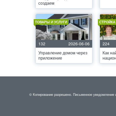
создаем
ТОВАРЫ И УСЛУГИ
СТРОЙКА
132
2026-06-06
224
Управление домом через
Как на
приложение
национ
© Копирование разрешено. Письменное уведомление и 