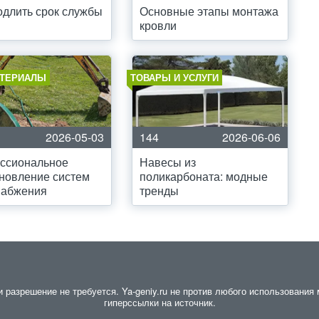
одлить срок службы
Основные этапы монтажа
кровли
ТЕРИАЛЫ
ТОВАРЫ И УСЛУГИ
2026-05-03
144
2026-06-06
ссиональное
Навесы из
новление систем
поликарбоната: модные
набжения
тренды
разрешение не требуется. Ya-geniy.ru не против любого использования м
гиперссылки на источник.