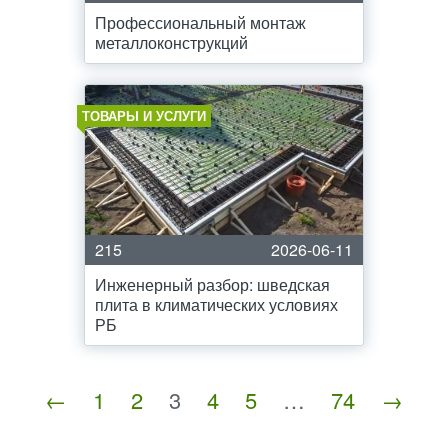
Профессиональный монтаж
металлоконструкций
ТОВАРЫ И УСЛУГИ
215
2026-06-11
Инженерный разбор: шведская
плита в климатических условиях
РБ
←
1
2
3
4
5
…
74
→