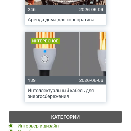
245
2026-06-09
Аренда дома для корпоратива
ИНТЕРЕСНОЕ
139
2026-06-06
Интеллектуальный кабель для
энергосбережения
КАТЕГОРИИ
Интерьер и дизайн