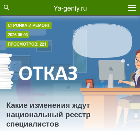
Ya-geniy.ru
СТРОЙКА И РЕМОНТ
2026-05-03
ПРОСМОТРОВ: 221
Какие изменения ждут
национальный реестр
специалистов