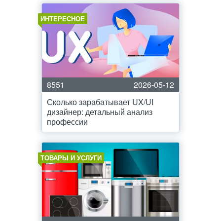
ИНТЕРЕСНОЕ
8551
2026-05-12
Сколько зарабатывает UX/UI
дизайнер: детальный анализ
профессии
ТОВАРЫ И УСЛУГИ