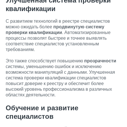
квалификации
С развитием технологий в реестре специалистов
можно ожидать более
продвинутую систему
проверки квалификации
. Автоматизированные
процессы позволят быстрее и точнее выявлять
соответствие специалистов установленным
требованиям.
Это также способствует повышению
прозрачности
системы, уменьшению ошибок и исключению
возможности манипуляций с данными. Улучшенная
система проверки квалификации специалистов
повысит доверие к реестру и обеспечит более
высокий уровень профессионализма в различных
областях деятельности.
Обучение и развитие
специалистов