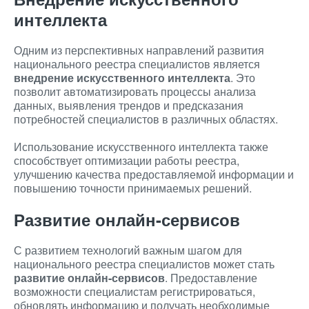
интеллекта
Одним из перспективных направлений развития
национального реестра специалистов является
внедрение искусственного интеллекта
. Это
позволит автоматизировать процессы анализа
данных, выявления трендов и предсказания
потребностей специалистов в различных областях.
Использование искусственного интеллекта также
способствует оптимизации работы реестра,
улучшению качества предоставляемой информации и
повышению точности принимаемых решений.
Развитие онлайн-сервисов
С развитием технологий важным шагом для
национального реестра специалистов может стать
развитие онлайн-сервисов
. Предоставление
возможности специалистам регистрироваться,
обновлять информацию и получать необходимые