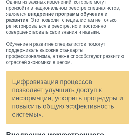
Одним из важных изменений, которые могут
произойти в национальном реестре специалистов,
является
внедрение программ обучения и
развития
. Это позволит специалистам не только
регистрироваться в реестре, но и постоянно
совершенствовать свои знания и навыки.
Обучение и развитие специалистов помогут
поддерживать высокие стандарты
профессионализма, а также способствуют развитию
отраслей экономики в целом.
Цифровизация процессов
позволяет улучшить доступ к
информации, ускорить процедуры и
повысить общую эффективность
системы».
Внедрение искусственного