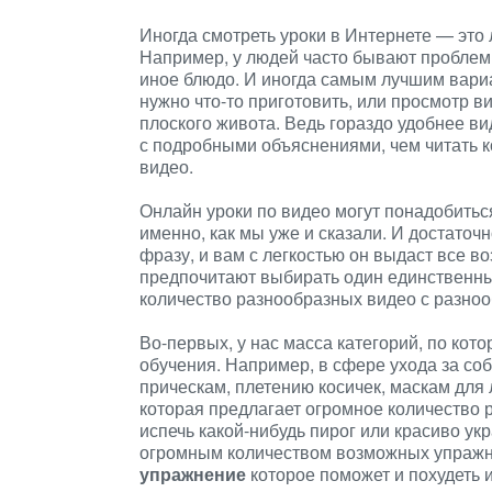
Иногда смотреть уроки в Интернете — это л
Например, у людей часто бывают проблемы,
иное блюдо. И иногда самым лучшим вариа
нужно что-то приготовить, или просмотр 
плоского живота. Ведь гораздо удобнее в
с подробными объяснениями, чем читать к
видео.
Онлайн уроки по видео могут понадобиться
именно, как мы уже и сказали. И достаточ
фразу, и вам с легкостью он выдаст все 
предпочитают выбирать один единственный
количество разнообразных видео с разно
Во-первых, у нас масса категорий, по ко
обучения. Например, в сфере ухода за со
прическам, плетению косичек, маскам для 
которая предлагает огромное количество ро
испечь какой-нибудь пирог или красиво укр
огромным количеством возможных упражне
упражнение
которое поможет и похудеть и