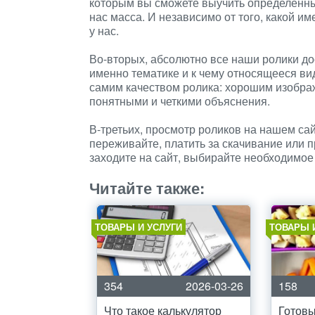
которым вы сможете выучить определенны
нас масса. И независимо от того, какой и
у нас.
Во-вторых, абсолютно все наши ролики дос
именно тематике и к чему относящееся ви
самим качеством ролика: хорошим изображ
понятными и четкими объяснения.
В-третьих, просмотр роликов на нашем са
переживайте, платить за скачивание или 
заходите на сайт, выбирайте необходимое 
Читайте также:
ТОВАРЫ И УСЛУГИ
ТОВАРЫ 
354
2026-03-26
158
Что такое калькулятор
Готовы